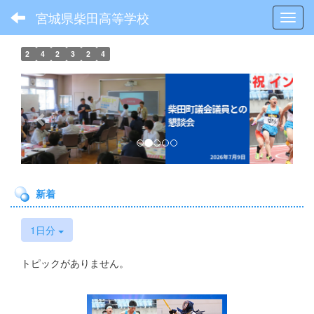
宮城県柴田高等学校
Toggl
2
4
2
3
2
4
p
n
r
e
e
x
v
t
i
o
新着
u
s
1日分
トピックがありません。