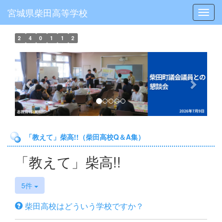
宮城県柴田高等学校
Toggl
2
4
0
1
1
2
p
n
r
e
e
x
v
t
i
o
「教えて」柴高!!（柴田高校Q＆A集）
u
s
「教えて」柴高!!
5件
柴田高校はどういう学校ですか？