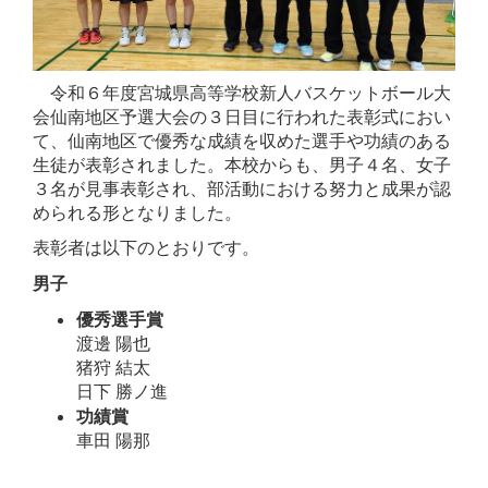
令和６年度宮城県高等学校新人バスケットボール大
会仙南地区予選大会の３日目に行われた表彰式におい
て、仙南地区で優秀な成績を収めた選手や功績のある
生徒が表彰されました。本校からも、男子４名、女子
３名が見事表彰され、部活動における努力と成果が認
められる形となりました。
表彰者は以下のとおりです。
男子
優秀選手賞
渡邊 陽也
猪狩 結太
日下 勝ノ進
功績賞
車田 陽那