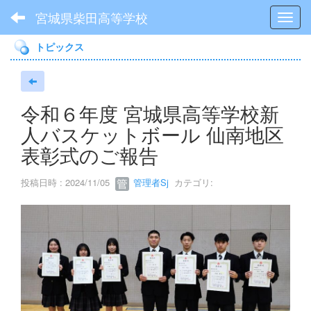
宮城県柴田高等学校
Toggl
トピックス
令和６年度 宮城県高等学校新
人バスケットボール 仙南地区
表彰式のご報告
投稿日時 : 2024/11/05
管理者Sj
カテゴリ: