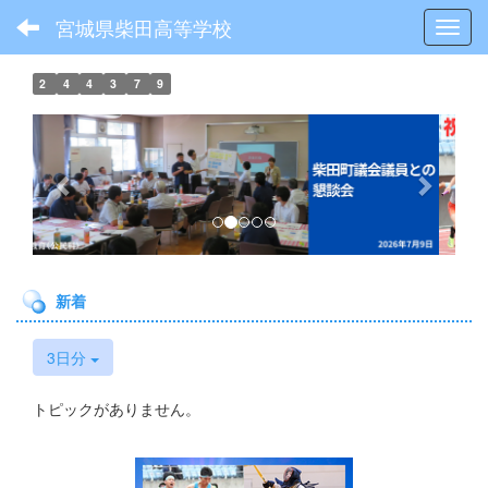
宮城県柴田高等学校
Toggl
2
4
4
3
7
9
p
n
r
e
e
x
v
t
i
o
新着
u
s
3日分
トピックがありません。