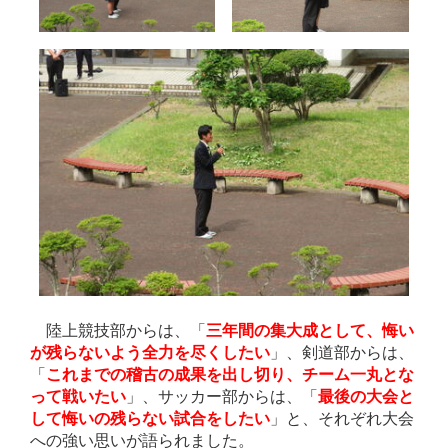
陸上競技部からは、「
三年間の集大成として、悔い
が残らないよう全力を尽くしたい
」、剣道部からは、
「
これまでの稽古の成果を出し切り、チーム一丸とな
って戦いたい
」、サッカー部からは、「
最後の大会と
して悔いの残らない試合をしたい
」と、それぞれ大会
への強い思いが語られました。