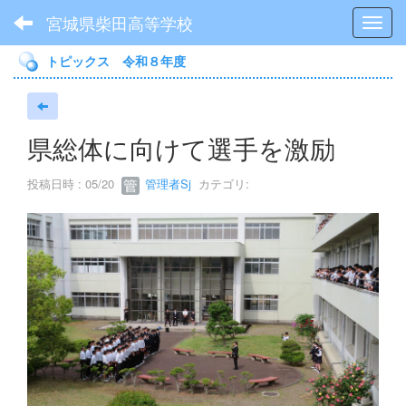
宮城県柴田高等学校
Toggl
トピックス 令和８年度
県総体に向けて選手を激励
投稿日時 : 05/20
管理者Sj
カテゴリ: