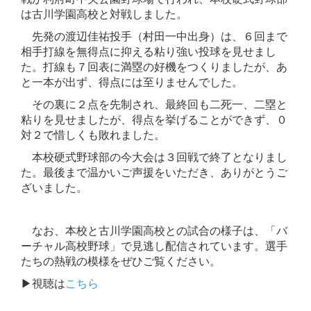
は古川学園高校と対戦しました。
先発の渡辺佳祐投手（村田一中出身）は、６回まで
相手打線を無得点に抑える粘り強い投球を見せまし
た。打線も７回表に満塁の好機をつくりましたが、あ
と一本が出ず、得点には至りませんでした。
その裏に２点を先制され、最終回も二死一、二塁と
粘りを見せましたが、得点を挙げることができず、０
対２で惜しくも敗れました。
本校硬式野球部の今大会は３回戦で終了となりまし
た。最後まで温かいご声援をいただき、ありがとうご
ざいました。
なお、本校と古川学園高校との試合の様子は、「バ
ーチャル高校野球」で見逃し配信されています。選手
たちの熱戦の模様をぜひご覧ください。
▶視聴は
こちら