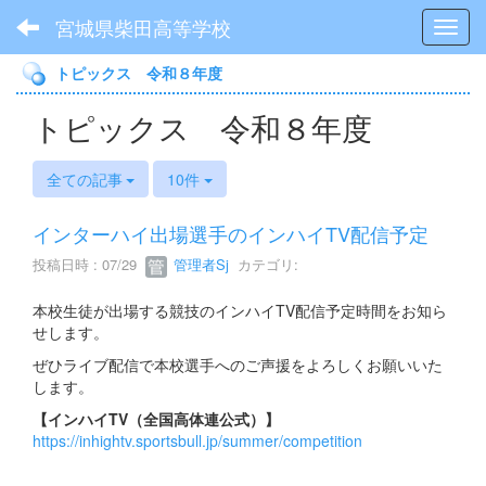
宮城県柴田高等学校
Toggl
トピックス 令和８年度
トピックス 令和８年度
全ての記事
10件
インターハイ出場選手のインハイTV配信予定
投稿日時 : 07/29
管理者Sj
カテゴリ:
本校生徒が出場する競技のインハイTV配信予定時間をお知ら
せします。
ぜひライブ配信で本校選手へのご声援をよろしくお願いいた
します。
【インハイTV（全国高体連公式）】
https://inhightv.sportsbull.jp/summer/competition