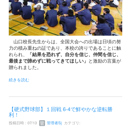
山口校長先生からは、全国大会への出場は日頃の努
力の積み重ねの証であり、本校の誇りであることに触
れられ、
「結果を恐れず、自分を信じ、仲間を信じ、
最後まで諦めずに戦ってきてほしい」
と激励の言葉が
贈られました。
続きを読む
【硬式野球部】１回戦 6-4で鮮やかな逆転勝
利！
投稿日時 : 07/13
管理者Sj
カテゴリ: