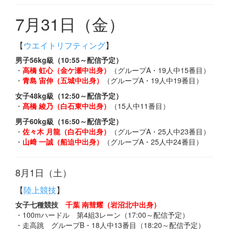
7月31日（金）
【
ウエイトリフティング
】
男子56kg級（10:55～配信予定）
・
高橋 虹心（金ケ瀬中出身）
（グループA・19人中15番目）
・
青島 宙伸（五城中出身）
（グループA・19人中19番目）
女子48kg級（12:50～配信予定）
・
髙橋 綾乃（白石東中出身）
（15人中11番目）
男子60kg級（16:50～配信予定）
・
佐々木 月龍（白石中出身）
（グループA・25人中23番目）
・
山﨑 一誠（船迫中出身）
（グループA・25人中24番目）
8月1日（土）
【
陸上競技
】
女子七種競技
千葉 南彗耀（岩沼北中出身）
・100mハードル 第4組3レーン（17:00～配信予定）
・走高跳 グループB・18人中13番目（18:20～配信予定）