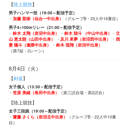
【
陸上競技
】
男子ハンマー投（19:00～配信予定）
・
加藤 那崇（仙台一中出身）
（グループB・33人中16番目）
男子4×100mリレー（21:00～配信予定）
・
鈴木 太翔（岩沼中出身）
・
鈴木 陸斗 （中山中出身）
・
立
山 恵太朗（山田中出身）
・
及川 來夢（岩沼西中出身）
・
我
妻 陽斗（逢隈中出身）
・
鈴木 琉翔（岩沼中出身）
（第7組・2レーン）
8月4日（火）
【
剣道
】
女子個人（13:30～配信予定）
・
笠原 美緒（角田中出身）
（第三試合場・第2試合）
【陸上競技】
女子三段跳（19:00～配信予定）
・
齋藤 さくら（岩沼北中出身）
（グループB・22人中10番
目）