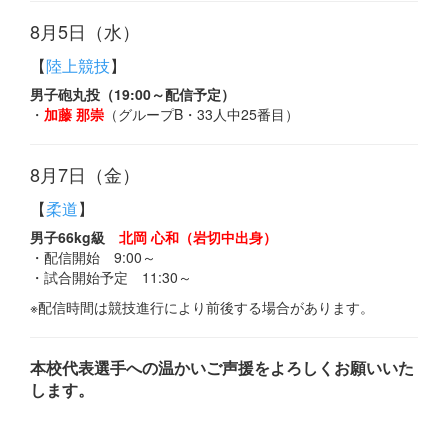
8月5日（水）
【
陸上競技
】
男子砲丸投（19:00～配信予定）
・
加藤 那崇
（グループB・33人中25番目）
8月7日（金）
【
柔道
】
男子66kg級
北岡 心和（岩切中出身）
・配信開始 9:00～
・試合開始予定 11:30～
※配信時間は競技進行により前後する場合があります。
本校代表選手への温かいご声援をよろしくお願いいた
します。