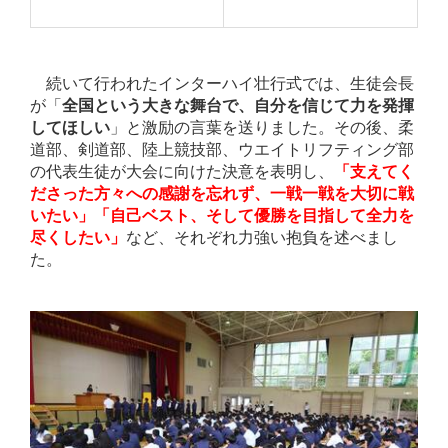
続いて行われたインターハイ壮行式では、生徒会長
が「
全国という大きな舞台で、自分を信じて力を発揮
してほしい
」と激励の言葉を送りました。その後、柔
道部、剣道部、陸上競技部、ウエイトリフティング部
の代表生徒が大会に向けた決意を表明し、
「支えてく
ださった方々への感謝を忘れず、一戦一戦を大切に戦
いたい」「自己ベスト、そして優勝を目指して全力を
尽くしたい」
など、それぞれ力強い抱負を述べまし
た。