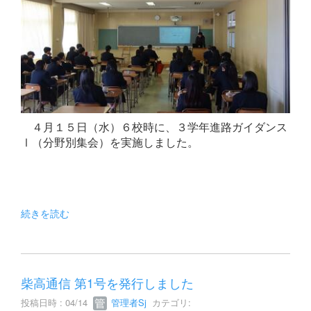
４月１５日（水）６校時に、３学年進路ガイダンス
Ⅰ（分野別集会）を実施しました。
続きを読む
柴高通信 第1号を発行しました
投稿日時 : 04/14
管理者Sj
カテゴリ: