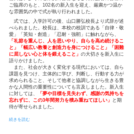
ご臨席のもと、102名の新入生を迎え、厳粛かつ温か
な雰囲気の中で式が執り行われました。
式では、入学許可の後、山口勝弘校長より式辞が述
べられました。校長は、本校の校訓である「自律・敬
愛」「英知・創造」「忍耐・強靭」に触れながら、
「礼節を重んじ、人を思いやり、自らを高め続けるこ
と」「幅広い教養と創造力を身につけること」「困難
に屈しない心と体を鍛えること」
の大切さを新入生に
語りかけました。
また、社会が大きく変化する現代においては、自ら
課題を見つけ、主体的に学び、判断し、行動する力が
求められること、そして他者と協調しながら生きる豊
かな人間性の重要性についても言及しました。新入生
に対しては、
「夢や目標を見失わず、感謝の気持ちを
忘れずに、この3年間努力を積み重ねてほしい」
と期
待が寄せられました。
続きを読む