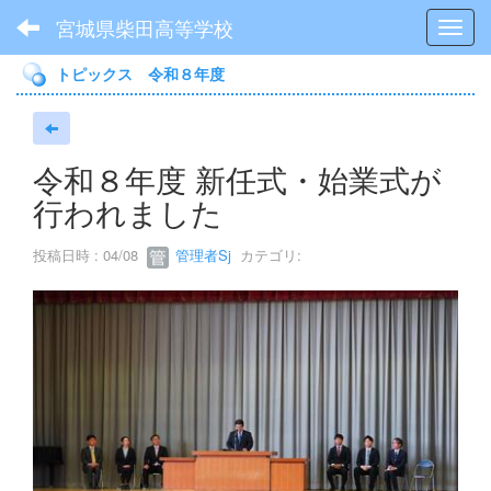
宮城県柴田高等学校
Toggl
トピックス 令和８年度
令和８年度 新任式・始業式が
行われました
投稿日時 : 04/08
管理者Sj
カテゴリ: