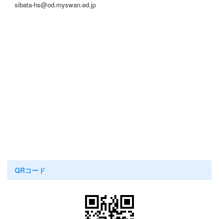
sibata-hs@od.myswan.ed.jp
QRコード