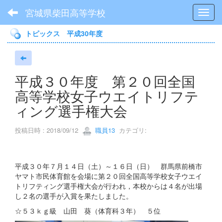
宮城県柴田高等学校
Toggl
トピックス 平成30年度
平成３０年度 第２０回全国
高等学校女子ウエイトリフテ
ィング選手権大会
投稿日時 : 2018/09/12
職員13
カテゴリ:
平成３０年７月１４日（土）～１６日（日） 群馬県前橋市
ヤマト市民体育館を会場に第２０回全国高等学校女子ウエイ
トリフティング選手権大会が行われ，本校からは４名が出場
し２名の選手が入賞を果たしました。
☆５３ｋｇ級 山田 葵（体育科３年） ５位