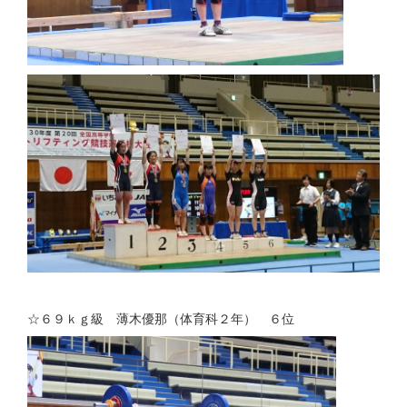
☆６９ｋｇ級 薄木優那（体育科２年） ６位