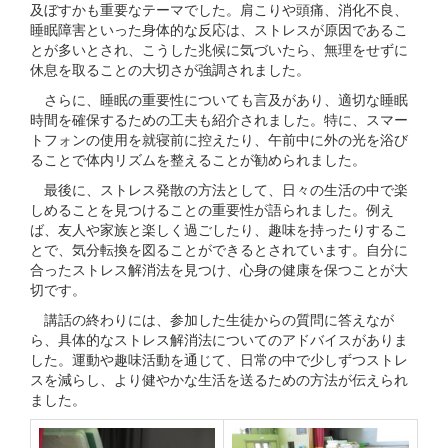
及ぼすかも重要なテーマでした。肩こりや頭痛、消化不良、
睡眠障害といった身体的な反応は、ストレスが原因であるこ
とが多いとされ、こうした兆候に気づいたら、無理をせずに
休息を取ることの大切さが強調されました。
さらに、睡眠の重要性についても言及があり、適切な睡眠
時間を確保するための工夫も紹介されました。特に、スマー
トフォンの使用を就寝前に控えたり、午前中に外の光を浴び
ることで体内リズムを整えることが勧められました。
最後に、ストレス発散の方法として、日々の生活の中で楽
しめることを見つけることの重要性が語られました。例え
ば、友人や家族と楽しく過ごしたり、趣味を持ったりするこ
とで、気分転換を図ることができるとされています。自分に
合ったストレス解消法を見つけ、心身の健康を保つことが大
切です。
講話の終わりには、参加した生徒からの質問に答えなが
ら、具体的なストレス解消法についてのアドバイスがありま
した。運動や趣味活動を通じて、日常の中で少しずつストレ
スを減らし、より健やかな生活を送るための方法が伝えられ
ました。