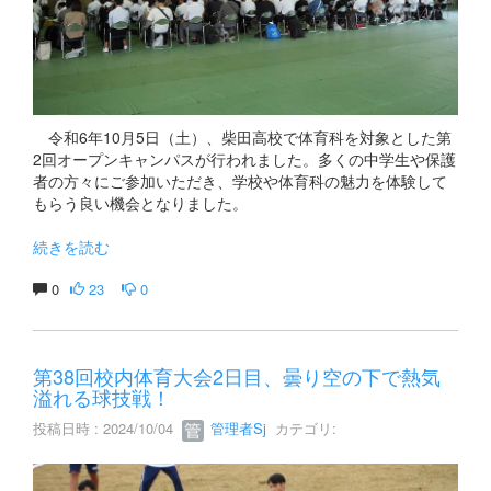
令和6年10月5日（土）、柴田高校で体育科を対象とした第
2回オープンキャンパスが行われました。多くの中学生や保護
者の方々にご参加いただき、学校や体育科の魅力を体験して
もらう良い機会となりました。
続きを読む
0
23
0
第38回校内体育大会2日目、曇り空の下で熱気
溢れる球技戦！
投稿日時 : 2024/10/04
管理者Sj
カテゴリ: