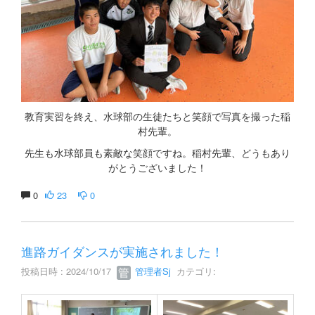
教育実習を終え、水球部の生徒たちと笑顔で写真を撮った稲
村先輩。
先生も水球部員も素敵な笑顔ですね。稲村先輩、どうもあり
がとうございました！
0
23
0
進路ガイダンスが実施されました！
投稿日時 : 2024/10/17
管理者Sj
カテゴリ: