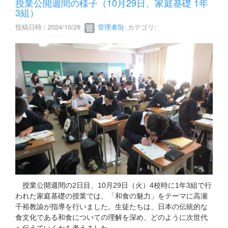
授業公開週間の様子（10月29日、家庭基礎 1年
3組）
投稿日時 : 2024/10/29
管理者Sj
カテゴリ:
授業公開週間の2日目、10月29日（火）4校時に1年3組で行
われた家庭基礎の授業では、「和食の魅力」をテーマに高瀬
千裕教諭が指導を行いました。生徒たちは、日本の伝統的な
食文化である和食についての理解を深め、どのように次世代