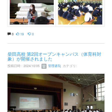
0
19
0
柴田高校 第2回オープンキャンパス（体育科対
象）が開催されました
投稿日時 : 2024/10/05
管理者Sj
カテゴリ: