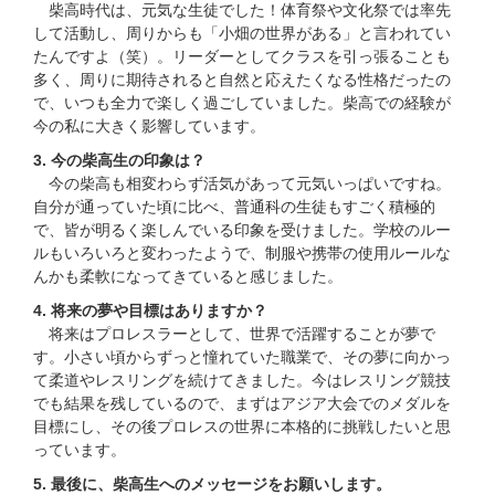
柴高時代は、元気な生徒でした！体育祭や文化祭では率先
して活動し、周りからも「小畑の世界がある」と言われてい
たんですよ（笑）。リーダーとしてクラスを引っ張ることも
多く、周りに期待されると自然と応えたくなる性格だったの
で、いつも全力で楽しく過ごしていました。柴高での経験が
今の私に大きく影響しています。
3. 今の柴高生の印象は？
今の柴高も相変わらず活気があって元気いっぱいですね。
自分が通っていた頃に比べ、普通科の生徒もすごく積極的
で、皆が明るく楽しんでいる印象を受けました。学校のルー
ルもいろいろと変わったようで、制服や携帯の使用ルールな
んかも柔軟になってきていると感じました。
4. 将来の夢や目標はありますか？
将来はプロレスラーとして、世界で活躍することが夢で
す。小さい頃からずっと憧れていた職業で、その夢に向かっ
て柔道やレスリングを続けてきました。今はレスリング競技
でも結果を残しているので、まずはアジア大会でのメダルを
目標にし、その後プロレスの世界に本格的に挑戦したいと思
っています。
5. 最後に、柴高生へのメッセージをお願いします。