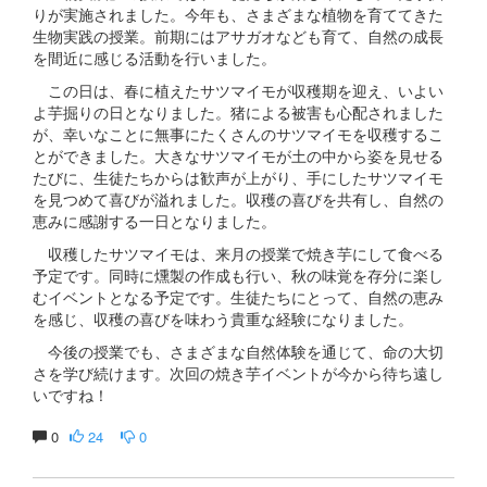
りが実施されました。今年も、さまざまな植物を育ててきた
生物実践の授業。前期にはアサガオなども育て、自然の成長
を間近に感じる活動を行いました。
この日は、春に植えたサツマイモが収穫期を迎え、いよい
よ芋掘りの日となりました。猪による被害も心配されました
が、幸いなことに無事にたくさんのサツマイモを収穫するこ
とができました。大きなサツマイモが土の中から姿を見せる
たびに、生徒たちからは歓声が上がり、手にしたサツマイモ
を見つめて喜びが溢れました。収穫の喜びを共有し、自然の
恵みに感謝する一日となりました。
収穫したサツマイモは、来月の授業で焼き芋にして食べる
予定です。同時に燻製の作成も行い、秋の味覚を存分に楽し
むイベントとなる予定です。生徒たちにとって、自然の恵み
を感じ、収穫の喜びを味わう貴重な経験になりました。
今後の授業でも、さまざまな自然体験を通じて、命の大切
さを学び続けます。次回の焼き芋イベントが今から待ち遠し
いですね！
0
24
0