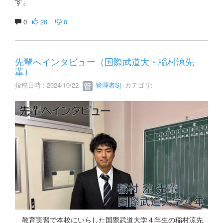
す。
0
26
0
先輩へインタビュー（国際武道大・稲村涼先
輩）
投稿日時 : 2024/10/22
管理者Sj
カテゴリ:
教育実習で本校にいらした国際武道大学４年生の稲村涼先