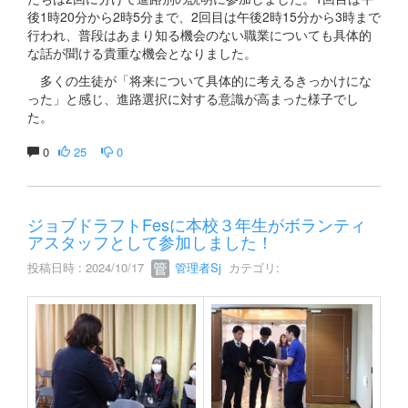
後1時20分から2時5分まで、2回目は午後2時15分から3時まで
行われ、普段はあまり知る機会のない職業についても具体的
な話が聞ける貴重な機会となりました。
多くの生徒が「将来について具体的に考えるきっかけにな
った」と感じ、進路選択に対する意識が高まった様子でし
た。
0
25
0
ジョブドラフトFesに本校３年生がボランティ
アスタッフとして参加しました！
投稿日時 : 2024/10/17
管理者Sj
カテゴリ: