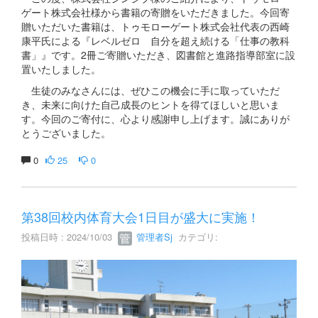
ゲート株式会社様から書籍の寄贈をいただきました。今回寄
贈いただいた書籍は、トゥモローゲート株式会社代表の西崎
康平氏による『レベルゼロ 自分を超え続ける「仕事の教科
書」』です。2冊ご寄贈いただき、図書館と進路指導部室に設
置いたしました。
生徒のみなさんには、ぜひこの機会に手に取っていただ
き、未来に向けた自己成長のヒントを得てほしいと思いま
す。今回のご寄付に、心より感謝申し上げます。誠にありが
とうございました。
0
25
0
第38回校内体育大会1日目が盛大に実施！
投稿日時 : 2024/10/03
管理者Sj
カテゴリ: