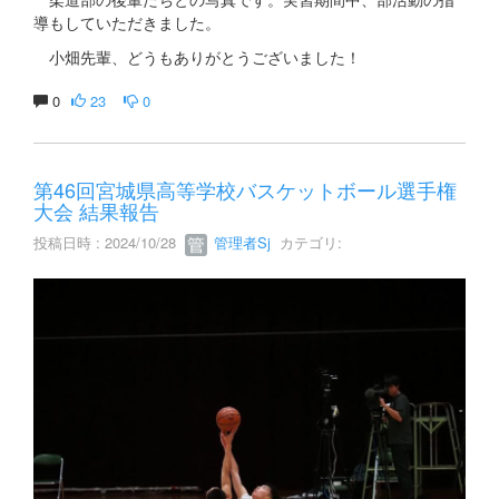
柔道部の後輩たちとの写真です。実習期間中、部活動の指
導もしていただきました。
小畑先輩、どうもありがとうございました！
0
23
0
第46回宮城県高等学校バスケットボール選手権
大会 結果報告
投稿日時 : 2024/10/28
管理者Sj
カテゴリ: