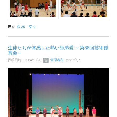
0
25
0
生徒たちが体感した熱い師弟愛 ～第38回芸術鑑
賞会～
投稿日時 : 2024/10/23
管理者Sj
カテゴリ: