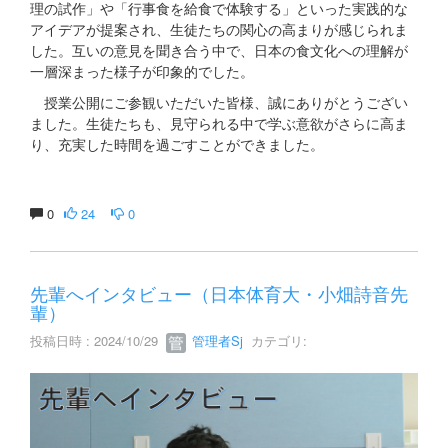
理の試作」や「行事食を給食で体験する」といった実践的な
アイデアが提案され、生徒たちの関心の高まりが感じられま
した。互いの意見を聞き合う中で、日本の食文化への理解が
一層深まった様子が印象的でした。
授業公開にご参観いただいた皆様、誠にありがとうござい
ました。生徒たちも、見守られる中で学ぶ意欲がさらに高ま
り、充実した時間を過ごすことができました。
0
24
0
先輩へインタビュー（日本体育大・小畑詩音先
輩）
投稿日時 : 2024/10/29
管理者Sj
カテゴリ: