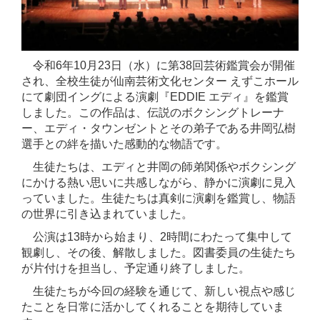
令和6年10月23日（水）に第38回芸術鑑賞会が開催
され、全校生徒が仙南芸術文化センター えずこホール
にて劇団イングによる演劇『EDDIE エディ』を鑑賞
しました。この作品は、伝説のボクシングトレーナ
ー、エディ・タウンゼントとその弟子である井岡弘樹
選手との絆を描いた感動的な物語です。
生徒たちは、エディと井岡の師弟関係やボクシング
にかける熱い思いに共感しながら、静かに演劇に見入
っていました。生徒たちは真剣に演劇を鑑賞し、物語
の世界に引き込まれていました。
公演は13時から始まり、2時間にわたって集中して
観劇し、その後、解散しました。図書委員の生徒たち
が片付けを担当し、予定通り終了しました。
生徒たちが今回の経験を通じて、新しい視点や感じ
たことを日常に活かしてくれることを期待していま