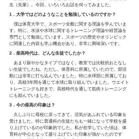
生（先輩）。今回、いろいろお話を伺ってみました。
1．大学ではどのようなことを勉強しているのですか？
僕は体育大学で、スポーツ全般に関する理論を学んでいま
す。特に、水泳や水球に関するトレーニング理論や経営論を
専門として勉強しています。スポーツの歴史やオリンピック
に関連した内容も学ぶ機会があり、非常に興味深いです。
2．柴高時代は、どんな生徒でしたか？
あまり賑やかなタイプではなく、教室では比較的おとなし
い生徒でしたね。ただし、体育科に所属していたので、部活
動には非常に打ち込んでいました。特に水球部に所属してお
り、高校3年間を通じて水球に取り組んでいました。ウエイト
トレーニングも好きで、高校時代を通して筋肉トレーニング
にも励んでいました。
3．今の柴高の印象は？
久しぶりに母校に戻ってきて、活気があふれている印象を
受けました。特に普通科の生徒たちも一緒になって学校を盛
り上げているのが印象的でした。私が在学していた頃は、体
育科が中心となって盛り上げていた印象が強かったのです