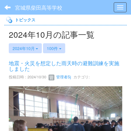
宮城県柴田高等学校
Toggl
トピックス
2024年10月の記事一覧
2024年10月
100件
地震・火災を想定した雨天時の避難訓練を実施
しました
投稿日時 : 2024/10/30
管理者Sj
カテゴリ: