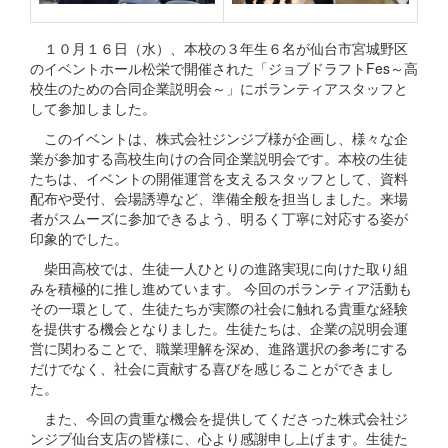
１０月１６日（水）、本校の３年生６名が仙台市宮城野区
のイベントホール松栄で開催された「ジョブドラフトFes～高
校生のための合同企業説明会～」にボランティアスタッフと
して参加しました。
このイベントは、株式会社ジンジブ様が企画し、様々な企
業が参加する高校生向けの合同企業説明会です。本校の生徒
たちは、イベントの開催運営を支えるスタッフとして、資料
配布や受付、会場誘導など、準備全般を担当しました。来場
者がスムーズに参加できるよう、明るく丁寧に対応する姿が
印象的でした。
柴田高校では、生徒一人ひとりの進路実現に向けた取り組
みを積極的に推し進めています。 今回のボランティア活動も
その一環として、生徒たちが実際の社会に触れる貴重な経験
を提供する機会となりました。生徒たちは、企業の説明会運
営に関わることで、職業理解を深め、進路選択の参考にする
だけでなく、社会に貢献する喜びを感じることができまし
た。
また、今回の貴重な機会を提供してくださった株式会社ジ
ンジブ仙台支店の皆様に、心より感謝申し上げます。生徒た