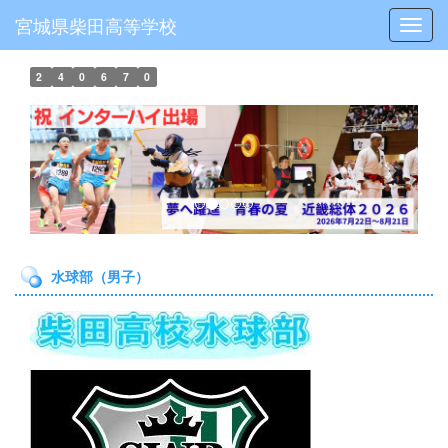
宮城県柴田高等学校
Toggl
2
4
0
6
7
0
p
n
r
e
e
x
v
t
i
o
水球部（男子）
u
s