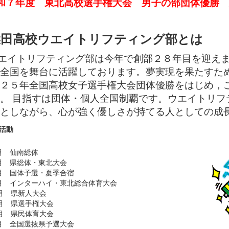
和７年度 東北高校選手権大会 男子の部団体優勝
柴田高校ウエイトリフティング部とは
エイトリフティング部は今年で創部２８年目を迎え
全国を舞台に活躍しております。夢実現を果たすた
２５年全国高校女子選手権大会団体優勝をはじめ，
。 目指すは団体・個人全国制覇です。ウエイトリフ
としながら、心が強く優しさが持てる人としての成
活動
月 仙南総体
月 県総体・東北大会
月 国体予選・夏季合宿
月 インターハイ・東北総合体育大会
0月 県新人大会
1月 県選手権大会
2月 県民体育大会
月 全国選抜県予選大会