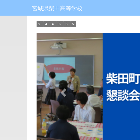
宮城県柴田高等学校
2
4
4
6
8
5
p
r
e
v
i
o
u
s