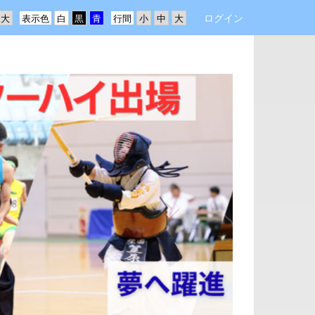
ログイン
表示色
行間
n
e
x
t