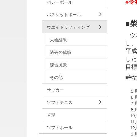
※令
バレーボール
バスケットボール
■
ウエイトリフティング
ウ
大会結果
し、
平成
過去の成績
した
練習風景
目標
その他
■主な
サッカー
５
６
ソフトテニス
７
８
卓球
1
1
ソフトボール
1
１