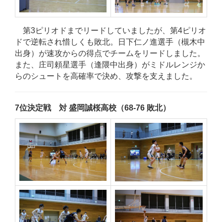
第3ピリオドまでリードしていましたが、第4ピリオ
ドで逆転され惜しくも敗北。日下仁ノ進選手（槻木中
出身）が速攻からの得点でチームをリードしました。
また、庄司頼星選手（逢隈中出身）がミドルレンジか
らのシュートを高確率で決め、攻撃を支えました。
7位決定戦 対 盛岡誠桜高校（68-76 敗北）