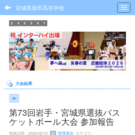
宮城県柴田高等学校
Toggl
2
4
6
3
0
7
p
n
r
e
e
x
v
t
i
o
大会結果
u
s
第73回岩手・宮城県選抜バス
ケットボール大会 参加報告
投稿日時 : 2025/02/10
管理者Sj
カテゴリ: