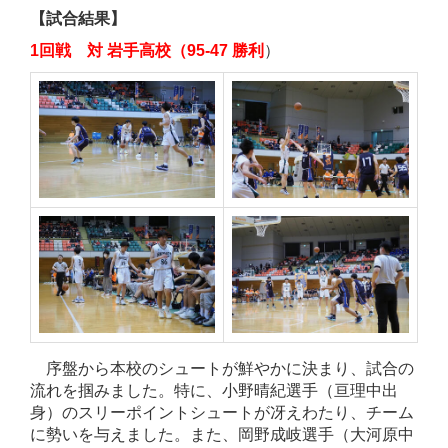
【試合結果】
1回戦 対 岩手高校（95-47 勝利
）
序盤から本校のシュートが鮮やかに決まり、試合の
流れを掴みました。特に、小野晴紀選手（亘理中出
身）のスリーポイントシュートが冴えわたり、チーム
に勢いを与えました。また、岡野成岐選手（大河原中