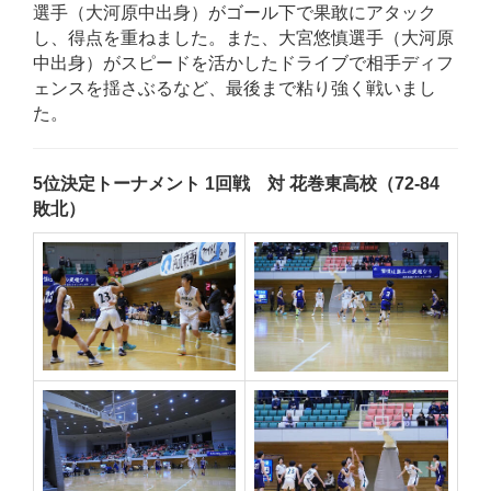
選手（大河原中出身）がゴール下で果敢にアタック
し、得点を重ねました。また、大宮悠慎選手（大河原
中出身）がスピードを活かしたドライブで相手ディフ
ェンスを揺さぶるなど、最後まで粘り強く戦いまし
た。
5位決定トーナメント 1回戦 対 花巻東高校（72-84
敗北）