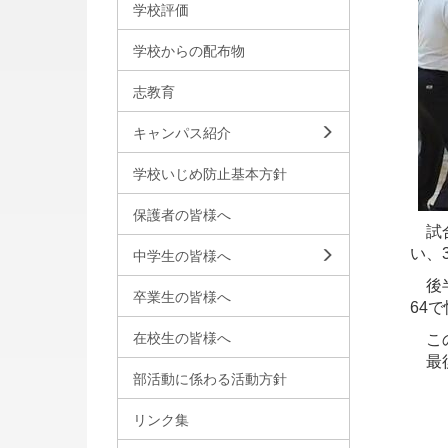
学校評価
学校からの配布物
志教育
キャンパス紹介
学校いじめ防止基本方針
保護者の皆様へ
試合
い、
中学生の皆様へ
後半
卒業生の皆様へ
64
在校生の皆様へ
この
最後
部活動に係わる活動方針
リンク集