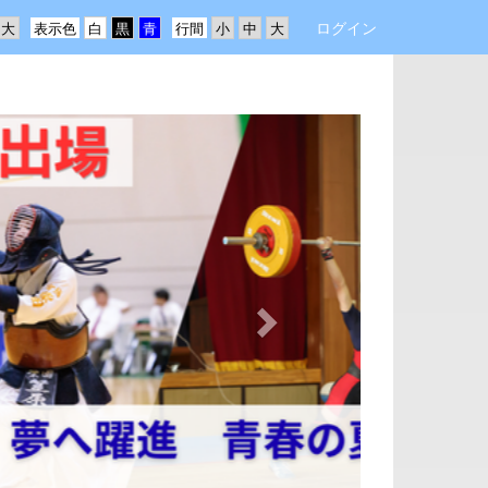
ログイン
表示色
行間
n
e
x
t