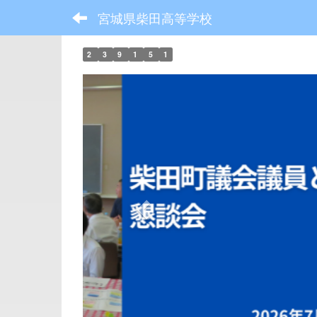
宮城県柴田高等学校
2
3
9
1
5
1
p
r
e
v
i
o
u
s