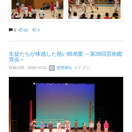
0
25
0
生徒たちが体感した熱い師弟愛 ～第38回芸術鑑
賞会～
投稿日時 : 2024/10/23
管理者Sj
カテゴリ: