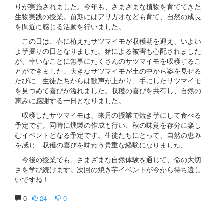
りが実施されました。今年も、さまざまな植物を育ててきた
生物実践の授業。前期にはアサガオなども育て、自然の成長
を間近に感じる活動を行いました。
この日は、春に植えたサツマイモが収穫期を迎え、いよい
よ芋掘りの日となりました。猪による被害も心配されました
が、幸いなことに無事にたくさんのサツマイモを収穫するこ
とができました。大きなサツマイモが土の中から姿を見せる
たびに、生徒たちからは歓声が上がり、手にしたサツマイモ
を見つめて喜びが溢れました。収穫の喜びを共有し、自然の
恵みに感謝する一日となりました。
収穫したサツマイモは、来月の授業で焼き芋にして食べる
予定です。同時に燻製の作成も行い、秋の味覚を存分に楽し
むイベントとなる予定です。生徒たちにとって、自然の恵み
を感じ、収穫の喜びを味わう貴重な経験になりました。
今後の授業でも、さまざまな自然体験を通じて、命の大切
さを学び続けます。次回の焼き芋イベントが今から待ち遠し
いですね！
0
24
0