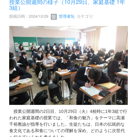
授業公開週間の様子（10月29日、家庭基礎 1年
3組）
投稿日時 : 2024/10/29
管理者Sj
カテゴリ:
授業公開週間の2日目、10月29日（火）4校時に1年3組で行
われた家庭基礎の授業では、「和食の魅力」をテーマに高瀬
千裕教諭が指導を行いました。生徒たちは、日本の伝統的な
食文化である和食についての理解を深め、どのように次世代