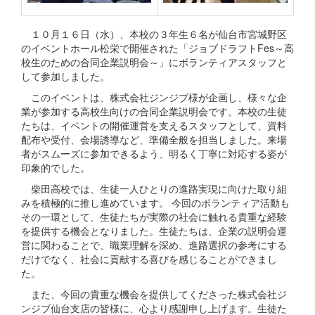
１０月１６日（水）、本校の３年生６名が仙台市宮城野区
のイベントホール松栄で開催された「ジョブドラフトFes～高
校生のための合同企業説明会～」にボランティアスタッフと
して参加しました。
このイベントは、株式会社ジンジブ様が企画し、様々な企
業が参加する高校生向けの合同企業説明会です。本校の生徒
たちは、イベントの開催運営を支えるスタッフとして、資料
配布や受付、会場誘導など、準備全般を担当しました。来場
者がスムーズに参加できるよう、明るく丁寧に対応する姿が
印象的でした。
柴田高校では、生徒一人ひとりの進路実現に向けた取り組
みを積極的に推し進めています。 今回のボランティア活動も
その一環として、生徒たちが実際の社会に触れる貴重な経験
を提供する機会となりました。生徒たちは、企業の説明会運
営に関わることで、職業理解を深め、進路選択の参考にする
だけでなく、社会に貢献する喜びを感じることができまし
た。
また、今回の貴重な機会を提供してくださった株式会社ジ
ンジブ仙台支店の皆様に、心より感謝申し上げます。生徒た