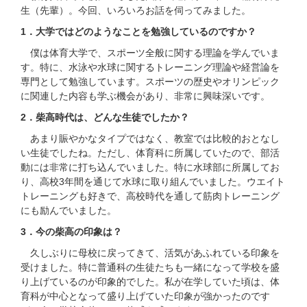
生（先輩）。今回、いろいろお話を伺ってみました。
1．大学ではどのようなことを勉強しているのですか？
僕は体育大学で、スポーツ全般に関する理論を学んでいま
す。特に、水泳や水球に関するトレーニング理論や経営論を
専門として勉強しています。スポーツの歴史やオリンピック
に関連した内容も学ぶ機会があり、非常に興味深いです。
2．柴高時代は、どんな生徒でしたか？
あまり賑やかなタイプではなく、教室では比較的おとなし
い生徒でしたね。ただし、体育科に所属していたので、部活
動には非常に打ち込んでいました。特に水球部に所属してお
り、高校3年間を通じて水球に取り組んでいました。ウエイト
トレーニングも好きで、高校時代を通して筋肉トレーニング
にも励んでいました。
3．今の柴高の印象は？
久しぶりに母校に戻ってきて、活気があふれている印象を
受けました。特に普通科の生徒たちも一緒になって学校を盛
り上げているのが印象的でした。私が在学していた頃は、体
育科が中心となって盛り上げていた印象が強かったのです