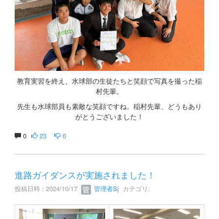
教育実習を終え、水球部の生徒たちと笑顔で写真を撮った稲
村先輩。
先生も水球部員も素敵な笑顔ですね。稲村先輩、どうもあり
がとうございました！
0
23
0
進路ガイダンスが実施されました！
投稿日時 : 2024/10/17
管理者Sj
カテゴリ: