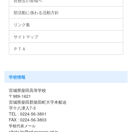
在校生の皆様へ
部活動に係わる活動方針
リンク集
サイトマップ
ＰＴＡ
学校情報
宮城県柴田高等学校
〒989-1621
宮城県柴田郡柴田町大字本船迫
字十八津入7-3
TEL : 0224-56-3801
FAX : 0224-56-3803
学校代表メール
sibata-hs@od.myswan.ed.jp