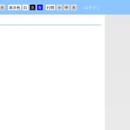
ログイン
表示色
行間