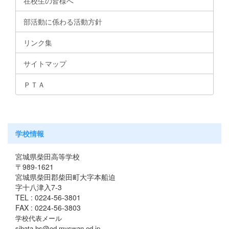
在校生の皆様へ
部活動に係わる活動方針
リンク集
サイトマップ
ＰＴＡ
学校情報
宮城県柴田高等学校
〒989-1621
宮城県柴田郡柴田町大字本船迫
字十八津入7-3
TEL : 0224-56-3801
FAX : 0224-56-3803
学校代表メール
sibata-hs@od.myswan.ed.jp