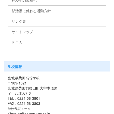
在校生の皆様へ
部活動に係わる活動方針
リンク集
サイトマップ
ＰＴＡ
学校情報
宮城県柴田高等学校
〒989-1621
宮城県柴田郡柴田町大字本船迫
字十八津入7-3
TEL : 0224-56-3801
FAX : 0224-56-3803
学校代表メール
sibata-hs@od.myswan.ed.jp