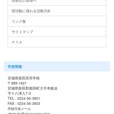
在校生の皆様へ
部活動に係わる活動方針
リンク集
サイトマップ
ＰＴＡ
学校情報
宮城県柴田高等学校
〒989-1621
宮城県柴田郡柴田町大字本船迫
字十八津入7-3
TEL : 0224-56-3801
FAX : 0224-56-3803
学校代表メール
sibata-hs@od.myswan.ed.jp