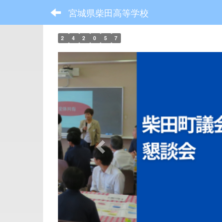
宮城県柴田高等学校
2
4
2
0
5
7
p
r
e
v
i
o
u
s