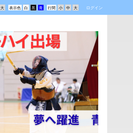
ログイン
表示色
行間
n
e
x
t