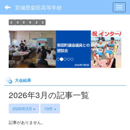
宮城県柴田高等学校
Toggl
2
4
0
9
2
2
p
n
r
e
e
x
v
t
i
o
大会結果
u
s
2026年3月の記事一覧
2026年3月
10件
記事がありません。