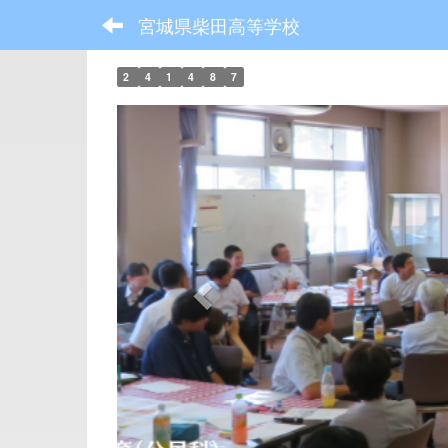
宮城県柴田高等学校
2
4
1
4
8
7
p
r
e
v
i
o
u
s