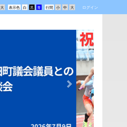
ログイン
表示色
行間
n
e
x
t