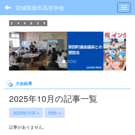
宮城県柴田高等学校
Toggl
2
4
4
8
2
9
p
n
r
e
e
x
v
t
i
o
大会結果
u
s
2025年10月の記事一覧
2025年10月
50件
記事がありません。