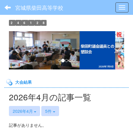
宮城県柴田高等学校
Toggl
2
4
6
1
2
8
p
n
r
e
e
x
v
t
i
o
大会結果
u
s
2026年4月の記事一覧
2026年4月
5件
記事がありません。