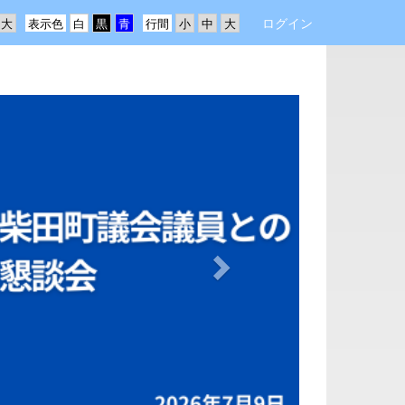
ログイン
表示色
行間
n
e
x
t