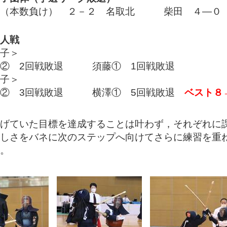
田（本数負け） ２－２ 名取北 柴田 ４―０
人戦
子＞
井② 2回戦敗退 須藤① 1回戦敗退
子＞
山② 3回戦敗退 横澤① 5回戦敗退
ベスト８
げていた目標を達成することは叶わず，それぞれに課
しさをバネに次のステップへ向けてさらに練習を重
。