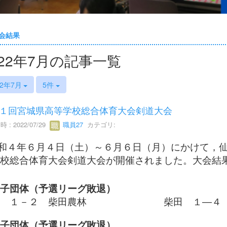
会結果
022年7月の記事一覧
22年7月
5件
１回宮城県高等学校総合体育大会剣道大会
 : 2022/07/29
職員27
カテゴリ:
和４年６月４日（土）～６月６日（月）にかけて，
校総合体育大会剣道大会が開催されました。大会結
子団体（予選リーグ敗退）
田 １－２ 柴田農林 柴田 １―４ 
子団体（予選リーグ敗退）