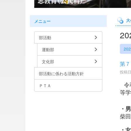
大
メニュー
2
部活動
20
運動部
文化部
第７
投稿日時
部活動に係わる活動方針
令
ＰＴＡ
等学
・男
柴
・女