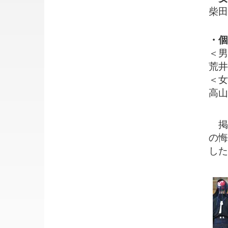
柴
・個
＜男
荒
＜女
高
掲
の悔
した