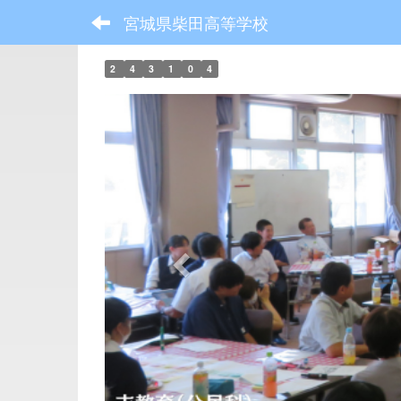
宮城県柴田高等学校
2
4
3
1
0
4
p
r
e
v
i
o
u
s