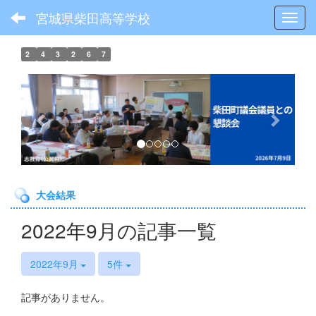
宮城県柴田高等学校
Toggl
2
4
3
2
6
7
p
n
r
e
e
x
v
t
i
o
大会結果
u
s
2022年9月の記事一覧
2022年9月
5件
記事がありません。