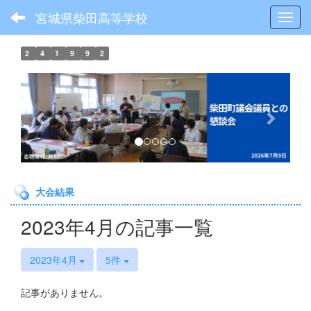
宮城県柴田高等学校
Toggl
2
4
1
9
9
2
p
n
r
e
e
x
v
t
i
o
大会結果
u
s
2023年4月の記事一覧
2023年4月
5件
記事がありません。