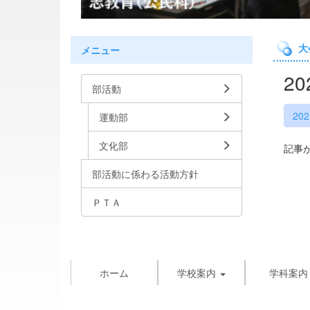
大
メニュー
2
部活動
20
運動部
文化部
記事
部活動に係わる活動方針
ＰＴＡ
ホーム
学校案内
学科案内