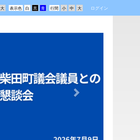
ログイン
表示色
行間
n
e
x
t