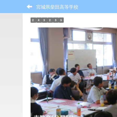
宮城県柴田高等学校
2
4
3
2
3
5
p
r
e
v
i
o
u
s