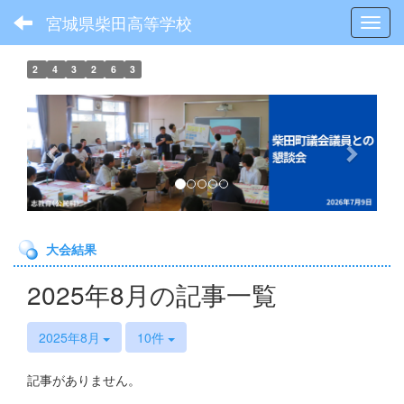
宮城県柴田高等学校
Toggl
2
4
3
2
6
3
p
n
r
e
e
x
v
t
i
o
大会結果
u
s
2025年8月の記事一覧
2025年8月
10件
記事がありません。