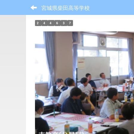
宮城県柴田高等学校
2
4
4
6
3
7
p
r
e
v
i
o
u
s