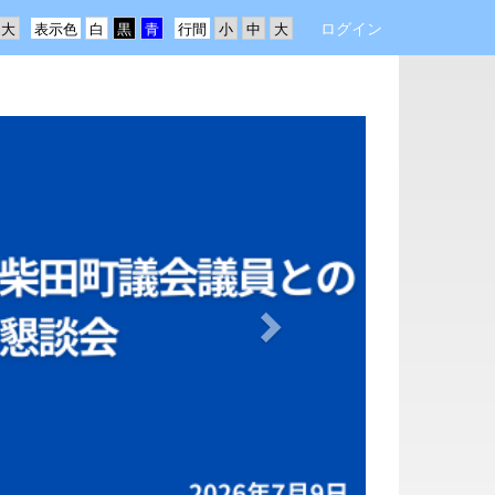
ログイン
表示色
行間
n
e
x
t