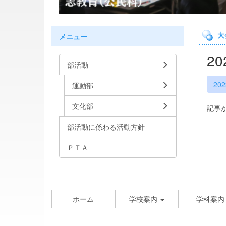
大
メニュー
2
部活動
20
運動部
文化部
記事
部活動に係わる活動方針
ＰＴＡ
ホーム
学校案内
学科案内