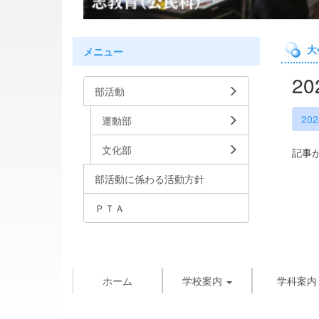
大
メニュー
2
部活動
20
運動部
文化部
記事
部活動に係わる活動方針
ＰＴＡ
ホーム
学校案内
学科案内