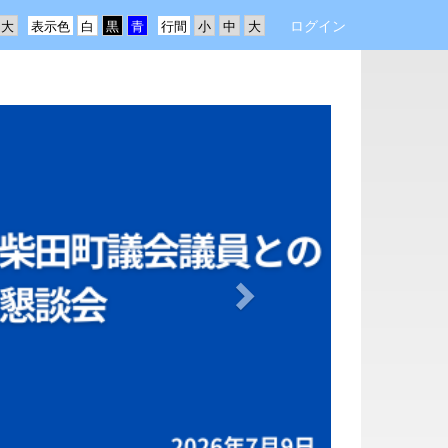
ログイン
表示色
行間
n
e
x
t