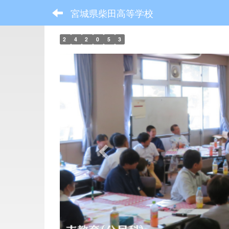
宮城県柴田高等学校
2
4
2
0
5
3
p
r
e
v
i
o
u
s