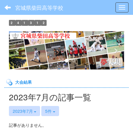
宮城県柴田高等学校
Toggl
2
4
1
3
1
2
p
n
r
e
e
x
v
t
i
o
大会結果
u
s
2023年7月の記事一覧
2023年7月
5件
記事がありません。