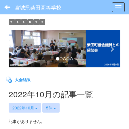
宮城県柴田高等学校
Toggl
2
4
4
8
9
3
p
n
r
e
e
x
v
t
i
o
大会結果
u
s
2022年10月の記事一覧
2022年10月
5件
記事がありません。