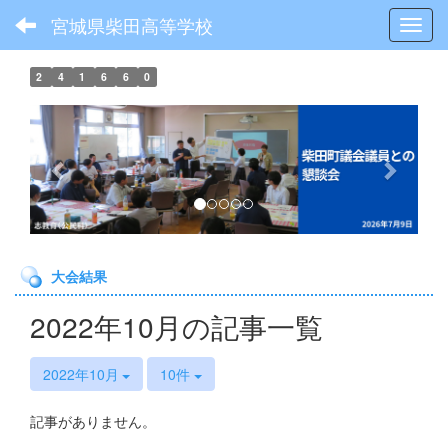
宮城県柴田高等学校
Toggl
2
4
1
6
6
0
p
n
r
e
e
x
v
t
i
o
大会結果
u
s
2022年10月の記事一覧
2022年10月
10件
記事がありません。