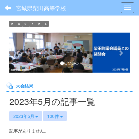
宮城県柴田高等学校
Toggl
2
4
2
7
2
4
p
n
r
e
e
x
v
t
i
o
大会結果
u
s
2023年5月の記事一覧
2023年5月
100件
記事がありません。