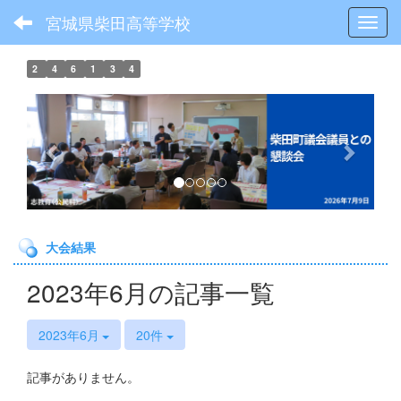
宮城県柴田高等学校
Toggl
2
4
6
1
3
4
p
n
r
e
e
x
v
t
i
o
大会結果
u
s
2023年6月の記事一覧
2023年6月
20件
記事がありません。