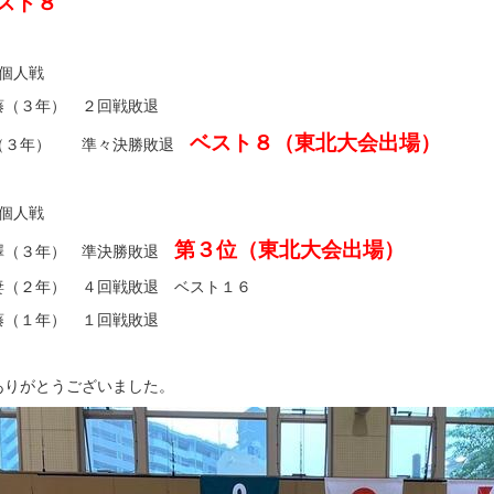
スト８
子個人戦
藤（３年） ２回戦敗退
ベスト８（東北大会出場）
（３年） 準々決勝敗退
子個人戦
第３位（東北大会出場）
澤（３年） 準決勝敗退
妻（２年） ４回戦敗退 ベスト１６
藤（１年） １回戦敗退
ありがとうございました。