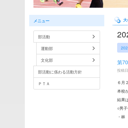
大
メニュー
2
部活動
20
運動部
文化部
第7
投稿日時
部活動に係わる活動方針
６月
ＰＴＡ
本校
結果
○男
・林