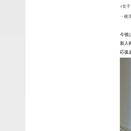
○女
・横
今後
新人
応援