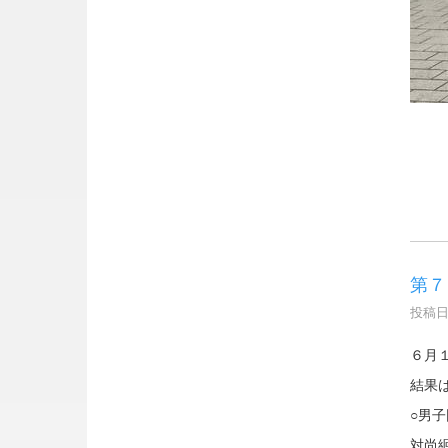
第７
投稿日時
６月
結果
○男
対尚