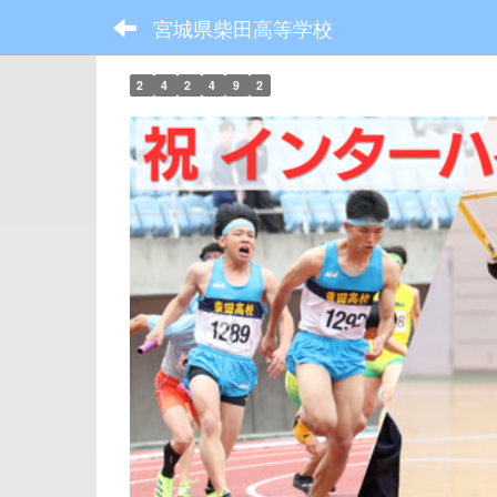
宮城県柴田高等学校
2
4
2
4
9
2
p
r
e
v
i
o
u
s