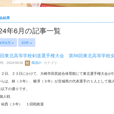
会結果
024年6月の記事一覧
24年6月
20件
0回東北高等学校剣道選手権大会 第56回東北高等学校
 : 2024/06/28
職員21
カテゴリ:
２２日、２３日にかけて、大崎市田尻総合体育館にて東北選手権大会が
からは、林（３年）、横澤（３年）が宮城県の代表選手の１人として個
は以下の通りです。
子個人戦
 祐西（３年） １回戦敗退