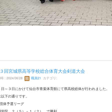
３回宮城県高等学校総合体育大会剣道大会
 : 2024/06/28
職員21
カテゴリ:
１日～３日にかけて仙台市青葉体育館にて県高校総体が行われました。
は以下の通りです。
子団体予選リーグ
絅学院 ２（５）－１（２） で勝利