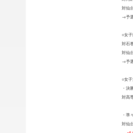
対仙
→予
○女
対石
対仙
→予
○女
・決
対高
・準
対仙