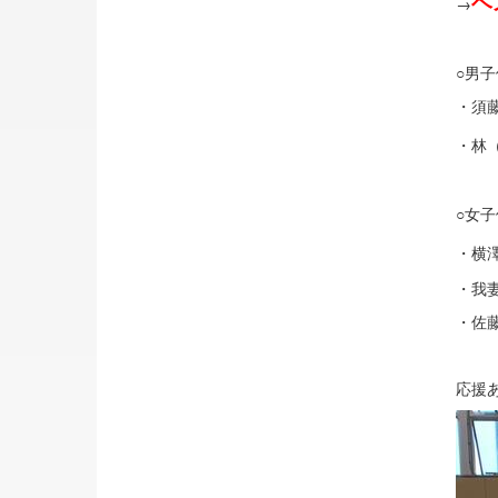
ベ
→
○男
・須
・林
○女
・横
・我
・佐
応援