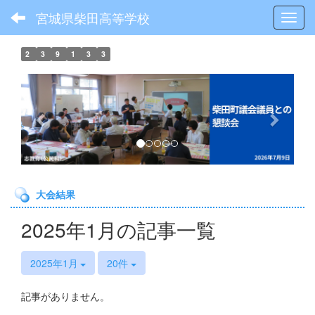
宮城県柴田高等学校
Toggl
2
3
9
1
3
3
p
n
r
e
e
x
v
t
i
o
大会結果
u
s
2025年1月の記事一覧
2025年1月
20件
記事がありません。