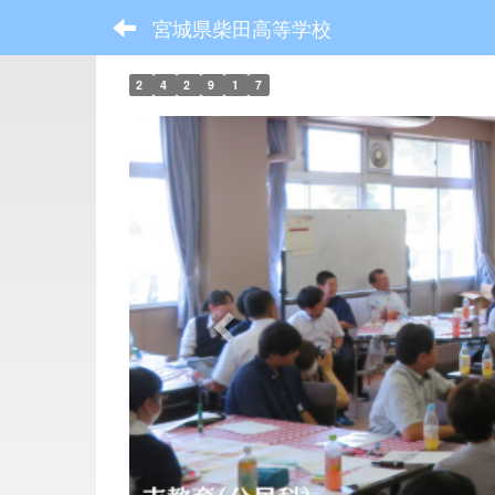
宮城県柴田高等学校
2
4
2
9
1
7
p
r
e
v
i
o
u
s