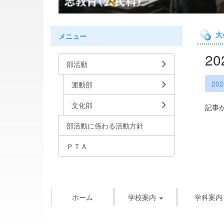
大
メニュー
2
部活動
20
運動部
文化部
記事
部活動に係わる活動方針
ＰＴＡ
ホーム
学校案内
学科案内