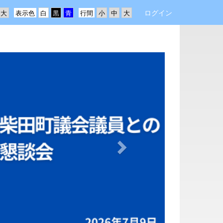
ログイン
表示色
行間
n
e
x
t