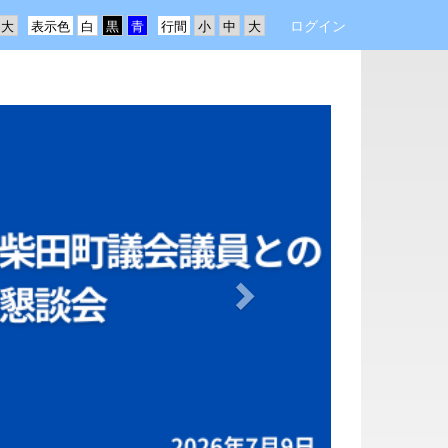
ログイン
表示色
行間
n
e
x
t