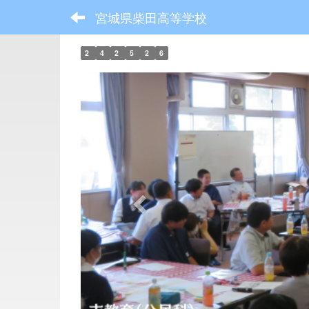
宮城県柴田高等学校
2
4
2
5
2
6
p
r
e
v
i
o
u
s