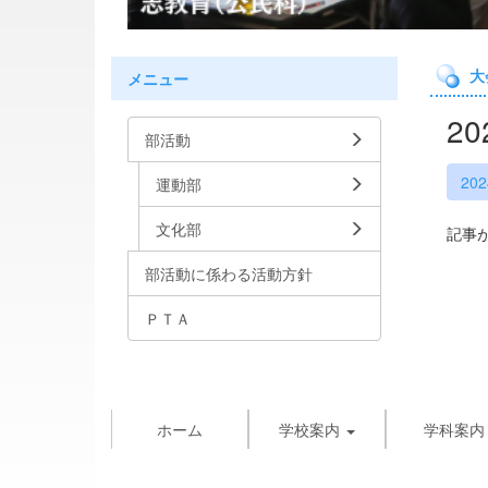
大
メニュー
2
部活動
20
運動部
文化部
記事
部活動に係わる活動方針
ＰＴＡ
ホーム
学校案内
学科案内