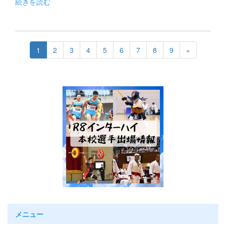
続きを読む
1
2
3
4
5
6
7
8
9
»
メニュー