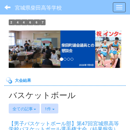
宮城県柴田高等学校
Toggl
2
4
4
6
6
7
p
n
r
e
e
x
v
t
i
o
大会結果
u
s
バスケットボール
全ての記事
1件
【男子バスケットボール部】第47回宮城県高等
学校バスケットボール選手権大会（結果報告）