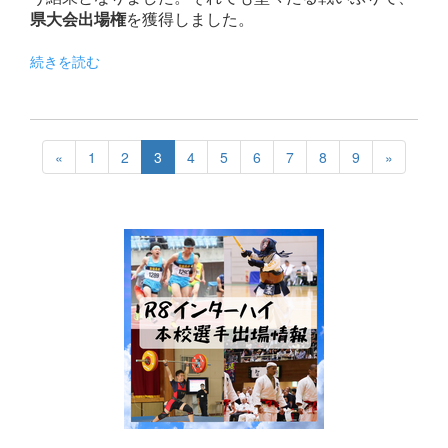
県大会出場権
を獲得しました。
続きを読む
«
1
2
3
4
5
6
7
8
9
»