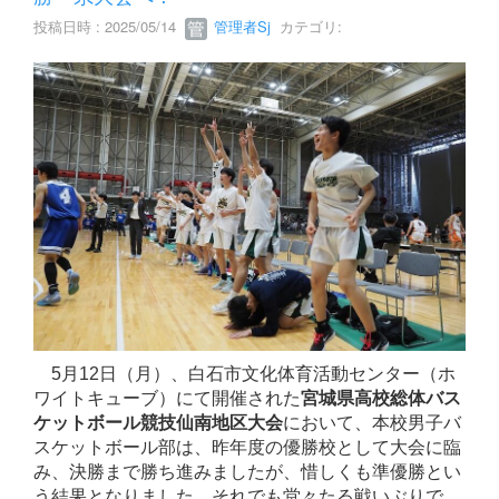
投稿日時 : 2025/05/14
管理者Sj
カテゴリ:
5月12日（月）、白石市文化体育活動センター（ホ
ワイトキューブ）にて開催された
宮城県高校総体バス
ケットボール競技仙南地区大会
において、本校男子バ
スケットボール部は、昨年度の優勝校として大会に臨
み、決勝まで勝ち進みましたが、惜しくも準優勝とい
う結果となりました。それでも堂々たる戦いぶりで、