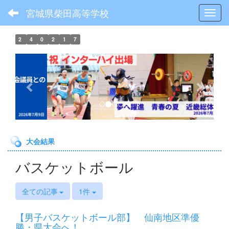
宮城県柴田高等学校
Toggl
2
4
0
2
1
7
p
n
r
e
e
x
v
t
i
o
大会結果
u
s
バスケットボール
全ての記事
1件
【男子バスケットボール部】 仙南地区準優
勝・県大会へ！