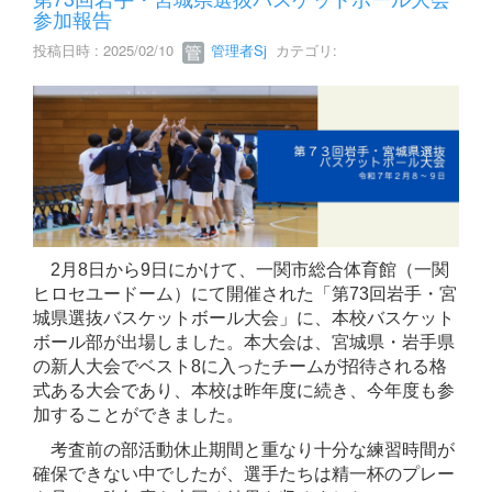
参加報告
投稿日時 : 2025/02/10
管理者Sj
カテゴリ:
2月8日から9日にかけて、一関市総合体育館（一関
ヒロセユードーム）にて開催された「第73回岩手・宮
城県選抜バスケットボール大会」に、本校バスケット
ボール部が出場しました。本大会は、宮城県・岩手県
の新人大会でベスト8に入ったチームが招待される格
式ある大会であり、本校は昨年度に続き、今年度も参
加することができました。
考査前の部活動休止期間と重なり十分な練習時間が
確保できない中でしたが、選手たちは精一杯のプレー