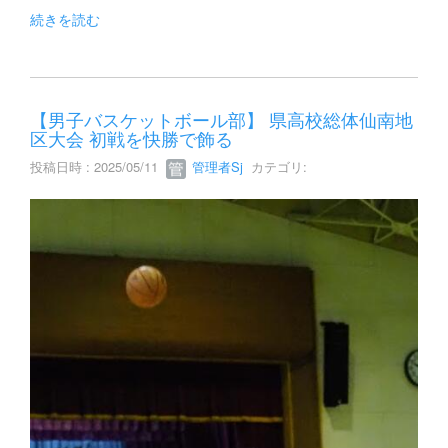
続きを読む
【男子バスケットボール部】 県高校総体仙南地
区大会 初戦を快勝で飾る
投稿日時 : 2025/05/11
管理者Sj
カテゴリ: