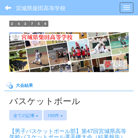
宮城県柴田高等学校
Toggl
2
4
2
7
5
9
p
n
r
e
e
x
v
t
i
o
大会結果
u
s
バスケットボール
全ての記事
100件
【男子バスケットボール部】第47回宮城県高等
学校バスケットボール選手権大会（結果報告）