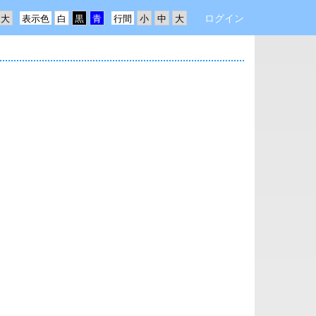
ログイン
表示色
行間