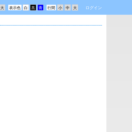
ログイン
表示色
行間