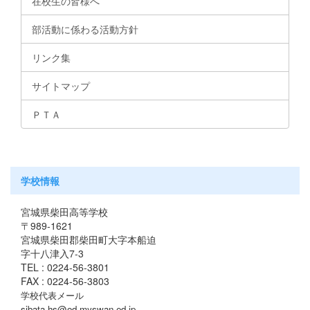
在校生の皆様へ
部活動に係わる活動方針
リンク集
サイトマップ
ＰＴＡ
学校情報
宮城県柴田高等学校
〒989-1621
宮城県柴田郡柴田町大字本船迫
字十八津入7-3
TEL : 0224-56-3801
FAX : 0224-56-3803
学校代表メール
sibata-hs@od.myswan.ed.jp