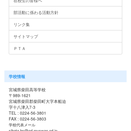
在校生の皆様へ
部活動に係わる活動方針
リンク集
サイトマップ
ＰＴＡ
学校情報
宮城県柴田高等学校
〒989-1621
宮城県柴田郡柴田町大字本船迫
字十八津入7-3
TEL : 0224-56-3801
FAX : 0224-56-3803
学校代表メール
sibata-hs@od.myswan.ed.jp