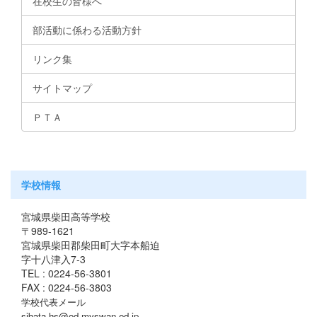
在校生の皆様へ
部活動に係わる活動方針
リンク集
サイトマップ
ＰＴＡ
学校情報
宮城県柴田高等学校
〒989-1621
宮城県柴田郡柴田町大字本船迫
字十八津入7-3
TEL : 0224-56-3801
FAX : 0224-56-3803
学校代表メール
sibata-hs@od.myswan.ed.jp